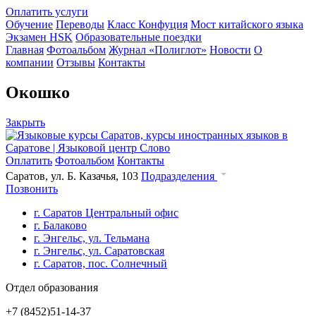
Оплатить услуги
Обучение
Переводы
Класс Конфуция
Мост китайского языка
Экзамен HSK
Образовательные поездки
Главная
Фотоальбом
Журнал «Полиглот»
Новости
О
компании
Отзывы
Контакты
Окошко
Закрыть
Оплатить
Фотоальбом
Контакты
Саратов, ул. Б. Казачья, 103
Подразделения
Позвонить
г. Саратов Центральный офис
г. Балаково
г. Энгельс, ул. Тельмана
г. Энгельс, ул. Саратовская
г. Саратов, пос. Солнечный
Отдел образования
+7 (8452)
51-14-37