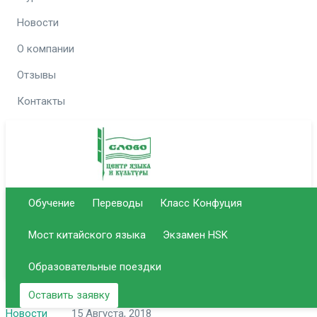
Новости
О компании
Отзывы
Контакты
Отдел
Отдел
Позвонить
Email для связи
Обучение
Переводы
Класс Конфуция
образования
переводов
info@slovo-
Мост китайского языка
Экзамен HSK
51-
50-
+7 (8452)
+7 (8452)
center.ru
14-37
92-59
Образовательные поездки
Оставить заявку
Новости
15 Августа, 2018