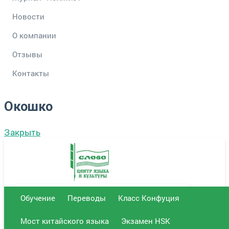
Новости
О компании
Отзывы
Контакты
Окошко
Закрыть
Обучение
Переводы
Класс Конфуция
г. Саратов Центральный офис
Мост китайского языка
Экзамен HSK