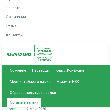
Новости
О компании
Отзывы
Контакты
Отдел
Отдел
Позвонить
Email для связи
Обучение
Переводы
Класс Конфуция
образования
переводов
info@slovo-
Мост китайского языка
Экзамен HSK
51-
50-
+7 (8452)
+7 (8452)
center.ru
14-37
92-59
Образовательные поездки
Оставить заявку
Новости
12 Мая, 2020