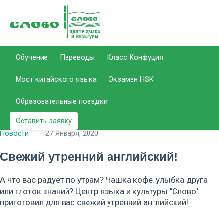
Отдел
Отдел
Позвонить
Email для связ
Обучение
Переводы
Класс Конфуция
образования
переводов
info@slovo
Мост китайского языка
Экзамен HSK
51-
50-
+7 (8452)
+7 (8452)
center.r
14-37
92-59
Образовательные поездки
Оставить заявку
Новости
27 Января, 2020
Свежий утренний английский!
А что вас радует по утрам? Чашка кофе, улыбка друга
или глоток знаний? Центр языка и культуры "Слово"
приготовил для вас свежий утренний английский!