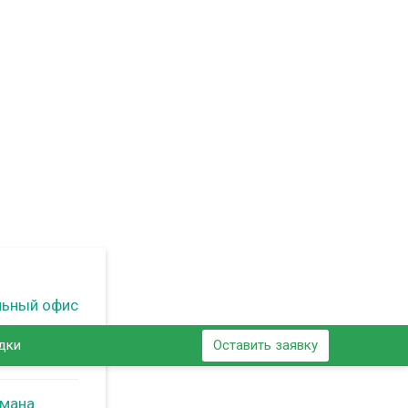
льный офис
дки
Оставить заявку
ьмана