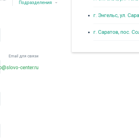
Подразделения
г. Энгельс, ул. Са
г. Саратов, пос. С
Email для связи
fo@slovo-center.ru