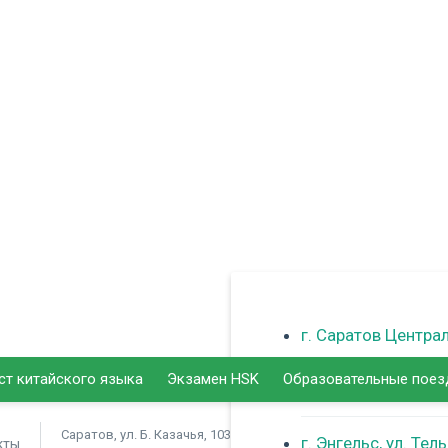
г. Саратов Центра
ст китайского языка
Экзамен HSK
Образовательные поез
г. Балаково
Саратов, ул. Б. Казачья, 103
г. Энгельс, ул. Тел
кты