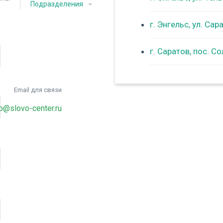
Подразделения
г. Энгельс, ул. Са
г. Саратов, пос. С
Email для связи
fo@slovo-center.ru