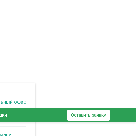
льный офис
дки
Оставить заявку
ьмана