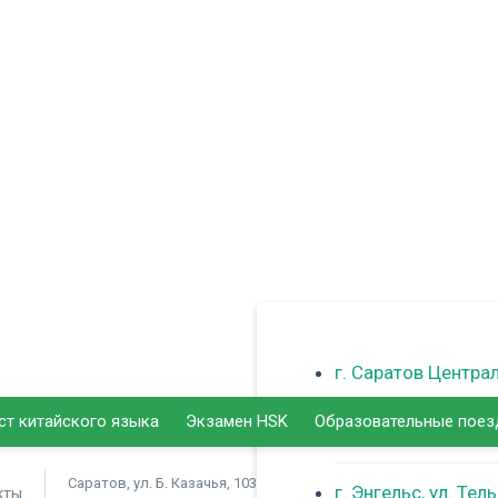
г. Саратов Центра
ст китайского языка
Экзамен HSK
Образовательные поез
г. Балаково
Саратов, ул. Б. Казачья, 103
г. Энгельс, ул. Тел
кты