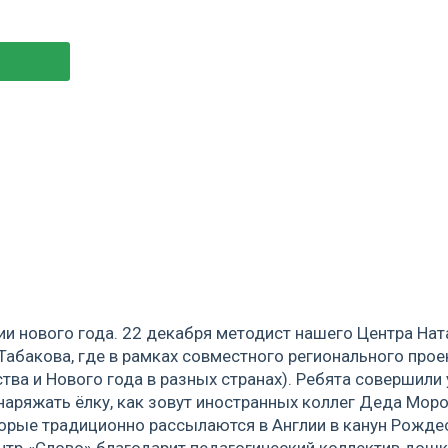
и нового года. 22 декабря методист нашего Центра Ната
абакова, где в рамках совместного регионального прое
ва и Нового года в разных странах). Ребята совершили 
 наряжать ёлку, как зовут иностранных коллег Деда Мор
торые традиционно рассылаются в Англии в канун Рожде
Центр «Слово» благодарит педагогический коллектив дош