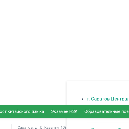
г. Саратов Центра
ост китайского языка
Экзамен HSK
Образовательные по
г. Балаково
Саратов, ул. Б. Казачья, 103