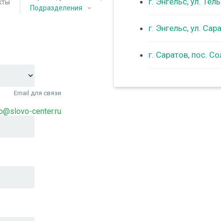
г. Энгельс, ул. Тел
кты
Подразделения
г. Энгельс, ул. Са
г. Саратов, пос. С
Email для связи
fo@slovo-center.ru