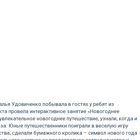
лья Удовиченко побывала в гостях у ребят из
кта провела интерактивное занятие «Новогоднее
увлекательное новогоднее путешествие, узнали, когда и
оза. Юные путешественники поиграли в веселую игру
ства, сделали бумажного кролика – символ нового года
кольного корпуса за плодотворное сотрудничество и