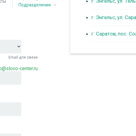
г. Энгельс, ул. Тел
кты
Подразделения
г. Энгельс, ул. Са
г. Саратов, пос. С
Email для связи
fo@slovo-center.ru