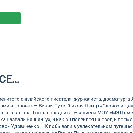
ВСЕ…
менитого английского писателя, журналиста, драматурга
ами в голове» — Винни-Пухе. 9 июня Центр «Слово» и Це
того автора. Гости праздника, учащиеся МОУ «МЭЛ имени
 назвали Винни-Пух, и как он появился на свет, и посм
во» Удовиченко Н.К.побывали в увлекательном путешест
гадать загадки о друзьях Винни-Пуха, вспомнить извес