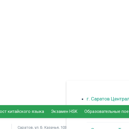
г. Саратов Центра
ост китайского языка
Экзамен HSK
Образовательные по
г. Балаково
Саратов, ул. Б. Казачья, 103