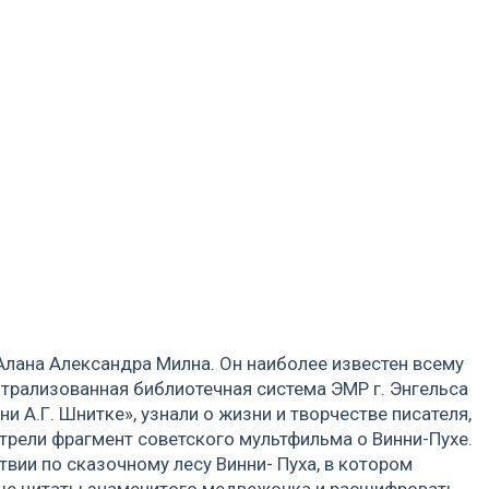
 Алана Александра Милна. Он наиболее известен всему
нтрализованная библиотечная система ЭМР г. Энгельса
 А.Г. Шнитке», узнали о жизни и творчестве писателя,
отрели фрагмент советского мультфильма о Винни-Пухе.
вии по сказочному лесу Винни- Пуха, в котором
тные цитаты знаменитого медвежонка и расшифровать