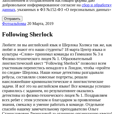
Заполнением и отправлением настоящей формы даю
добровольное информированное согласие на
сбор и обработку
данных
, указанных в ФЗ №152-ФЗ «О персональных данных»
Фотоальбомы
20 Марта, 2019
Following Sherlock
Любите ли вы английский язык и Шерлока Холмса так же, как
любят и знают его наши студенты? 18 марта Центр языка и
культуры «Слово» принимал команды из Гимназии № 3 и
Физико-технического лицея № 1. Образовательный
лингвистический квест “Following Sherlock” позволил всем
участникам перенестись ненадолго в Лондон, чтобы «пройти
по следам» Шерлока. Наши юные детективы разгадывали
ребусы, составляли словесные портреты, решали
наисложнейшие криминалистические и лингвистические
задачи. И всё это на английском языке! Все команды успешно
справились с заданием, но результативнее оказались
детективы из физико-технического лицея № 1. Поздравляем
всех ребят с этим успехом и благодарим за проявленные
знания, смекалку и умение работать в команде. Отдельное
спасибо нашему замечательному преподавателю Ольге
Станиславовне Леонидовой за отличную организацию квеста!