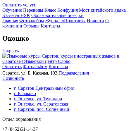
Оплатить услуги
Обучение
Переводы
Класс Конфуция
Мост китайского языка
Экзамен HSK
Образовательные поездки
Главная
Фотоальбом
Журнал «Полиглот»
Новости
О
компании
Отзывы
Контакты
Окошко
Закрыть
Оплатить
Фотоальбом
Контакты
Саратов, ул. Б. Казачья, 103
Подразделения
Позвонить
г. Саратов Центральный офис
г. Балаково
г. Энгельс, ул. Тельмана
г. Энгельс, ул. Саратовская
г. Саратов, пос. Солнечный
Отдел образования
+7 (8452)
51-14-37