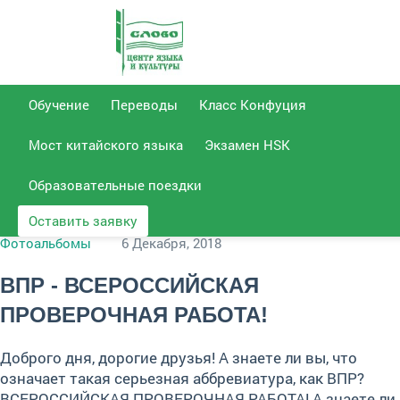
Отдел
Позвонить
Отдел переводов
Email для связи
Обучение
Переводы
Класс Конфуция
образования
50-92-
info@slovo-
+7 (8452)
Мост китайского языка
51-14-
Экзамен HSK
+7 (8452)
59
center.ru
37
Образовательные поездки
Оставить заявку
Фотоальбомы
6 Декабря, 2018
ВПР - ВСЕРОССИЙСКАЯ
ПРОВЕРОЧНАЯ РАБОТА!
Доброго дня, дорогие друзья! А знаете ли вы, что
означает такая серьезная аббревиатура, как ВПР?
ВСЕРОССИЙСКАЯ ПРОВЕРОЧНАЯ РАБОТА! А знаете ли