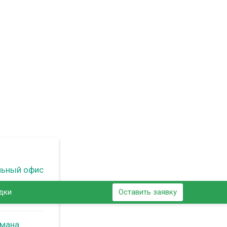
льный офис
дки
Оставить заявку
ьмана