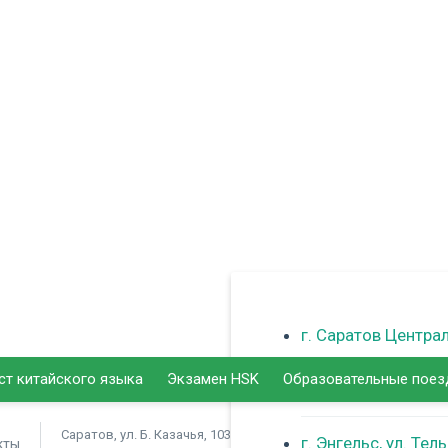
г. Саратов Центра
ст китайского языка
Экзамен HSK
Образовательные поез
г. Балаково
Саратов, ул. Б. Казачья, 103
г. Энгельс, ул. Тел
кты