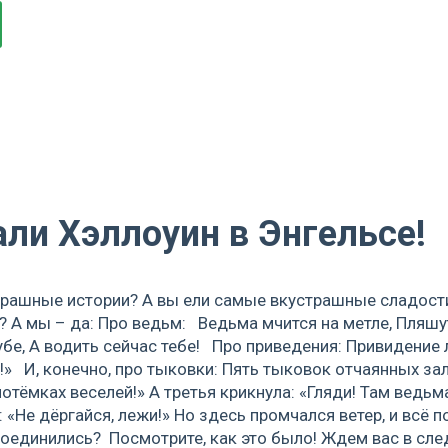
ли Хэллоуин в Энгельсе!
страшные истории? А вы ели самые вкустрашные сладост
 А мы – да: Про ведьм: Ведьма мчится на метле, Пляшут
убе, А водить сейчас тебе! Про приведения: Привидение л
ь!» И, конечно, про тыковки: Пять тыковок отчаянных за
отёмках веселей!» А третья крикнула: «Гляди! Там ведьма
 «Не дёргайся, лежи!» Но здесь промчался ветер, и всё
исоединились? Посмотрите, как это было! Ждем вас в сл