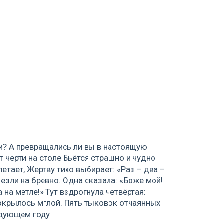
и? А превращались ли вы в настоящую
 черти на столе Бьётся страшно и чудно
етает, Жертву тихо выбирает: «Раз – два –
лезли на бревно. Одна сказала: «Боже мой!
 на метле!» Тут вздрогнула четвёртая:
 покрылось мглой. Пять тыковок отчаянных
едующем году