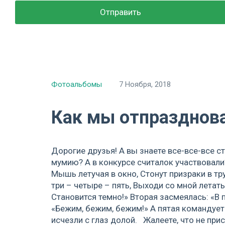
Фотоальбомы
7 Ноября, 2018
Как мы отпразднова
Дорогие друзья! А вы знаете все-все-все 
мумию? А в конкурсе считалок участвовали?
Мышь летучая в окно, Стонут призраки в тр
три – четыре – пять, Выходи со мной летат
Становится темно!» Вторая засмеялась: «В п
«Бежим, бежим, бежим!» А пятая командует:
исчезли с глаз долой. Жалеете, что не пр