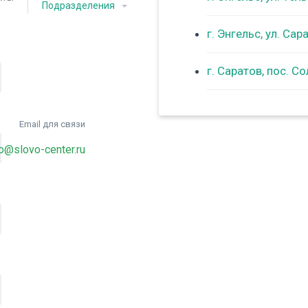
Подразделения
г. Энгельс, ул. Са
г. Саратов, пос. С
Email для связи
fo@slovo-center.ru