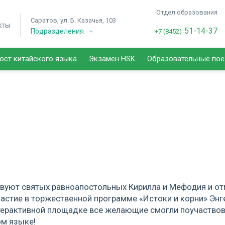
Отдел образования
Саратов, ул. Б. Казачья, 103
кты
51-14-37
Подразделения
+7 (8452)
ост китайского языка
Экзамен HSK
Образовательные по
ствуют святых равноапостольных Кирилла и Мефодия и о
частие в торжественной программе «Истоки и корни» Энг
нтерактивной площадке все желающие смогли поучаствов
ом языке!