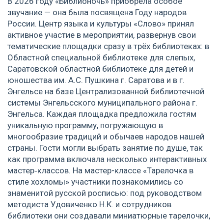
В 2026 году «Библионочь» приобрела особое
звучание — она была посвящена Году народов
России. Центр языка и культуры «Слово» принял
активное участие в мероприятии, развернув свои
тематические площадки сразу в трёх библиотеках: в
Областной специальной библиотеке для слепых,
Саратовской областной библиотеке для детей и
юношества им. А.С. Пушкина г. Саратова и в г.
Энгельсе на базе Централизованной библиотечной
системы Энгельсского муниципального района г.
Энгельса. Каждая площадка предложила гостям
уникальную программу, погружающую в
многообразие традиций и обычаев народов нашей
страны. Гости могли выбрать занятие по душе, так
как программа включала несколько интерактивных
мастер‑классов. На мастер-классе «Тарелочка в
стиле хохломы» участники познакомились со
знаменитой русской росписью: под руководством
методиста Удовиченко Н.К. и сотрудников
библиотеки они создавали миниатюрные тарелочки,