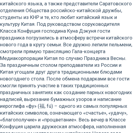
китайского языка, а также представители Саратовского
отделения Общества российско-китайской дружбы,
студенты из КНР и те, кто любит китайский язык и
культуру Китая. Под руководством соруководителя
Класса Конфуция господина Куна Дэкуня гости
праздника погрузились в атмосферу встречи китайского
нового года в кругу семьи. Все дружно лепили пельмени,
смотрели прямую трансляцию Гала-концерта
Медиакорпорации Китая по случаю Праздника Весны.
За праздничным столом преподаватели из России и
Китая угощали друг друга традиционными блюдами
новогоднего стола. После обмена подарками все гости
смогли принять участие в таких традиционных
праздничных занятиях как создание парных новогодних
надписей, вырезание бумажных узоров и написание
иероглифа «фу» (福, fú) – одного из самых популярных
китайских символов, означающего «счастье», «удачу»,
«благополучие» и «процветание». Весь вечер в Классе
Конфуция царила дружеская атмосфера, наполненная