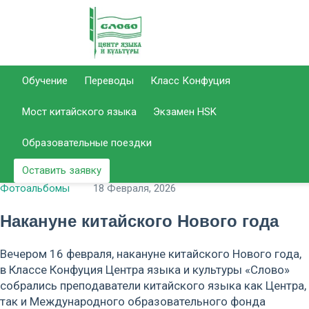
Отдел
Отдел
Позвонить
Email для связ
Обучение
Переводы
Класс Конфуция
образования
переводов
info@slovo
Мост китайского языка
Экзамен HSK
51-
50-
+7 (8452)
+7 (8452)
center.r
14-37
92-59
Образовательные поездки
Оставить заявку
Фотоальбомы
18 Февраля, 2026
Накануне китайского Нового года
Вечером 16 февраля, накануне китайского Нового года,
в Классе Конфуция Центра языка и культуры «Слово»
собрались преподаватели китайского языка как Центра,
так и Международного образовательного фонда