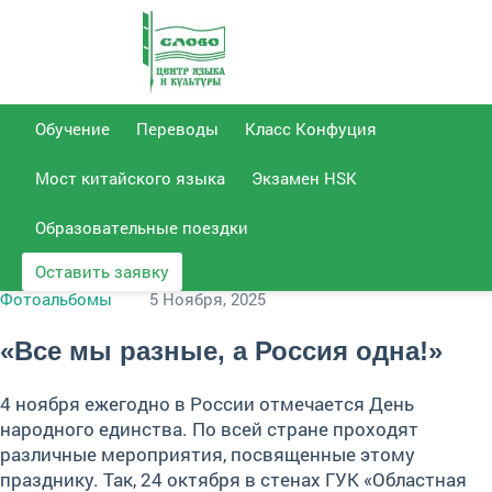
Отдел
Позвонить
Отдел переводов
Email для связи
Обучение
Переводы
Класс Конфуция
образования
50-92-
info@slovo-
+7 (8452)
Мост китайского языка
51-14-
Экзамен HSK
+7 (8452)
59
center.ru
37
Образовательные поездки
Оставить заявку
Фотоальбомы
5 Ноября, 2025
«Все мы разные, а Россия одна!»
4 ноября ежегодно в России отмечается День
народного единства. По всей стране проходят
различные мероприятия, посвященные этому
празднику. Так, 24 октября в стенах ГУК «Областная