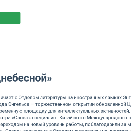
днебесной»
ничает с Отделом литературы на иностранных языках Эн
рода Энгельса — торжественном открытии обновленной 
ременную площадку для интеллектуальных активностей,
ентра «Слово» специалист Китайского Международного о
ереходом на новый уровень работы, поблагодарили за м
тр «Слово» совместно с Отделом литературы на иностра