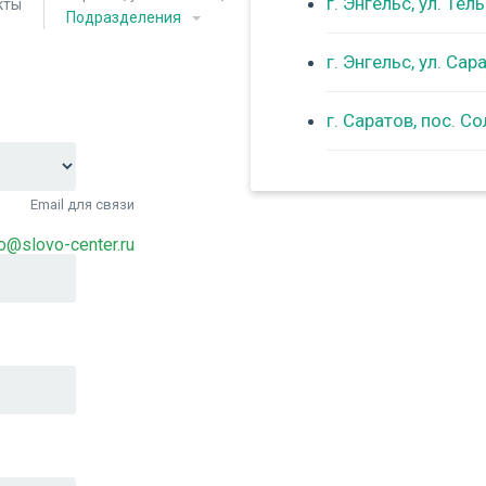
г. Энгельс, ул. Тел
кты
Подразделения
г. Энгельс, ул. Са
г. Саратов, пос. С
Email для связи
fo@slovo-center.ru