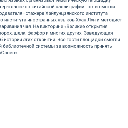
тер-классе по китайской каллиграфии гости смогли
подавателя–стажера Хэйлунцзянского института
о института иностранных языков Хуан Лун и методист
варивания чая. На викторине «Великие открытия
 порох, шелк, фарфор и многих других. Заведующая
б истории этих открытий. Все гости площадки смогли
ой библиотечной системы за возможность принять
«Слово».