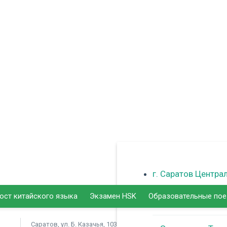
г. Саратов Центра
ост китайского языка
Экзамен HSK
Образовательные по
г. Балаково
Саратов, ул. Б. Казачья, 103