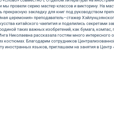
и мы провели серию мастер-классов и викторину. На мас
ть прекрасную закладку для книг под руководством пре
йная церемония» преподаватель–стажер Хэйлунцзянског
кусства китайского чаепития и поделились секретами за
 родиной таких важных изобретений, как бумага, компас,
нга Николаевна рассказала гостям много интересного о
ких костюмах. Благодарим сотрудников Централизованн
оту иностранных языков, приглашаем на занятия в Центр 