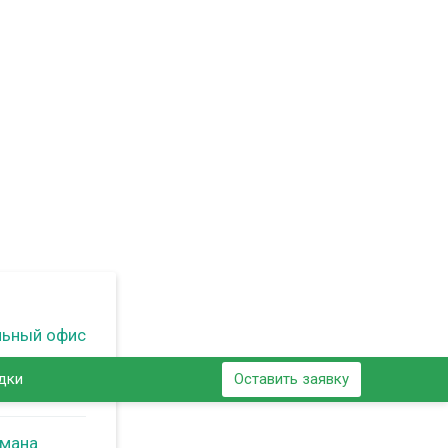
льный офис
дки
Оставить заявку
ьмана