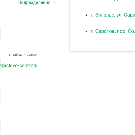
Подразделения
г. Энгельс, ул. Са
г. Саратов, пос. С
Email для связи
fo@slovo-center.ru