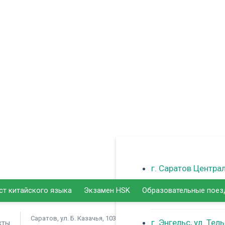
г. Саратов Центра
ст китайского языка
Экзамен HSK
Образовательные поез
г. Балаково
Саратов, ул. Б. Казачья, 103
г. Энгельс, ул. Тел
кты