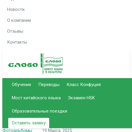
Новости
О компании
Отзывы
Контакты
Отдел
Отдел
Позвонить
Email для связи
Обучение
Переводы
Класс Конфуция
образования
переводов
info@slovo-
Мост китайского языка
Экзамен HSK
51-
50-
+7 (8452)
+7 (8452)
center.ru
14-37
92-59
Образовательные поездки
Оставить заявку
Фотоальбомы
19 Марта, 2025