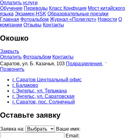
Оплатить услуги
Обучение
Переводы
Класс Конфуция
Мост китайского
языка
Экзамен HSK
Образовательные поездки
Главная
Фотоальбом
Журнал «Полиглот»
Новости
О
компании
Отзывы
Контакты
Окошко
Закрыть
Оплатить
Фотоальбом
Контакты
Саратов, ул. Б. Казачья, 103
Подразделения
Позвонить
г. Саратов Центральный офис
г. Балаково
г. Энгельс, ул. Тельмана
г. Энгельс, ул. Саратовская
г. Саратов, пос. Солнечный
Оставьте заявку
Заявка на:
Ваше имя:
Email: