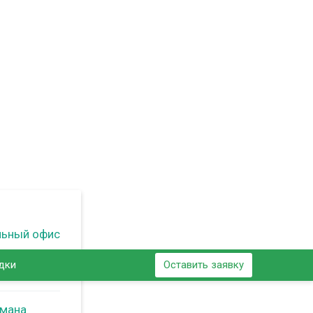
льный офис
дки
Оставить заявку
ьмана