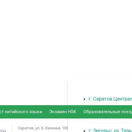
г. Саратов Центра
ст китайского языка
Экзамен HSK
Образовательные поез
г. Балаково
Саратов, ул. Б. Казачья, 103
г. Энгельс, ул. Тел
кты