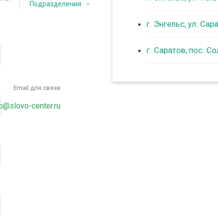
Подразделения
г. Энгельс, ул. Са
г. Саратов, пос. С
Email для связи
fo@slovo-center.ru