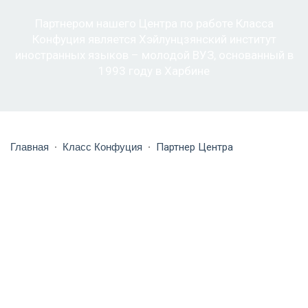
Партнером нашего Центра по работе Класса
Конфуция является Хэйлунцзянский институт
иностранных языков – молодой ВУЗ, основанный в
1993 году в Харбине
Главная
Класс Конфуция
Партнер Центра